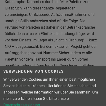
Katastrophe: Kommt es durch defekte Paletten zum
Glasbruch, kann dieser ganze Regaletagen
verunreinigen. Umfassende Aufräummaßnahmen und
unnötige Stillstandszeiten sind oft die Folge. Die
Prüfung von Paletten ist daher in der Getränkebranche
üblich, denn circa ein Fünftel aller Ladungsträger wird
vor dem Einsatz im Lager als „nicht in Ordnung“ – kurz:
NIO – ausgetauscht. Bei dem aktuellen Projekt geht der
Auftraggeber ganz auf Nummer Sicher, indem er alle
Paletten vor dem Transport ins Lager durch vorher
geprüfte Ladungsträger tauscht. Gemeinsam mit dem
VERWENDUNG VON COOKIES
Kunden entwickelte BINDER für das Ladungsträger-
Management eine zuverlässige Palettenwechselstation
Wir verwenden Cookies um Ihnen einen best möglichen
als maßgefertigte Sonderlösung. Gleich fünf Exemplare
Service bieten zu können. Hier können Sie einsehen und
der Wechselstation installierte BINDER im Rahmen des
anpassen, welche Information wir über Sie sammeln.
Um
Projektes in der neuen Anlage.
mehr zu erfahren, lesen Sie bitte unsere
Datenschutzerklärung
.