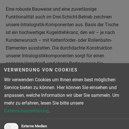
Eine robuste Bauweise und eine zuverlässige
Funktionalität auch im Drei-Schicht-Betrieb zeichnen
unsere Intralogistik-Komponenten aus. Basis der Tische
ist ein hochwertiger Kugeldrehkranz, den wir – je nach
Kundenwunsch – mit Kettenförder- oder Rollenbahn-
Elementen ausstatten. Die durchdachte Konstruktion
unserer Intralogistikkomponenten sorgt für einen
geringen Verschleiß und ideale Bedingungen für
VERWENDUNG VON COOKIES
Wartungs- und Instandhaltungsmaßnahmen.
Wir verwenden Cookies um Ihnen einen best möglichen
Auch die Drehtische von BINDER haben sich bei
Service bieten zu können. Hier können Sie einsehen und
unzähligen Projekten in unterschiedlichen Branchen
anpassen, welche Information wir über Sie sammeln.
Um
bewährt. Von der Automobilindustrie über die
mehr zu erfahren, lesen Sie bitte unsere
Wellpappe-Verarbeitung bis zu Tiefkühl- und
Datenschutzerklärung
.
Frischeläger in der Lebensmittelproduktion.
Externe Medien