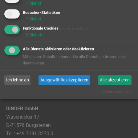
↓
1
Dienst
Besucher-Statistiken
↓
1
Dienst
Previous
Next
Funktionale Cookies
(immer erforderlich)
↓
2
Dienste
Alle Dienste aktivieren oder deaktivieren
Mit diesem Schalter können Sie alle Dienste aktivieren oder
deaktivieren.
<< zurück
Ich lehne ab
Ausgewählte akzeptieren
Alle akzeptieren
Realisiert mit Klaro!
BINDER GmbH
Wasenäcker 17
D-71576 Burgstetten
Tel.:
+49.7191.3270-0